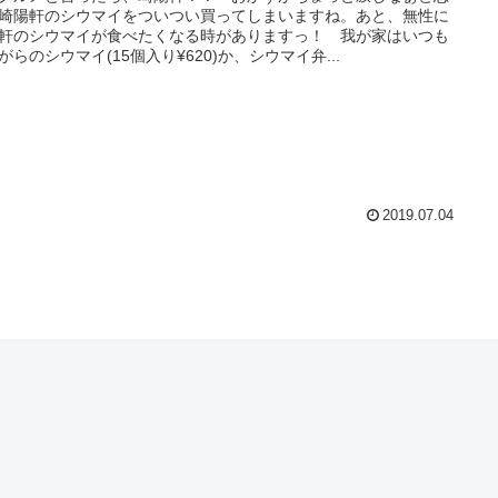
崎陽軒のシウマイをついつい買ってしまいますね。あと、無性に
軒のシウマイが食べたくなる時がありますっ！ 我が家はいつも
がらのシウマイ(15個入り¥620)か、シウマイ弁...
2019.07.04