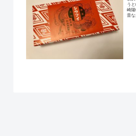
うと
崎陽
昔な