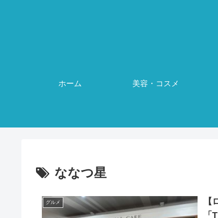
ホーム
美容・コスメ
ななつ星
【
グルメ
「T