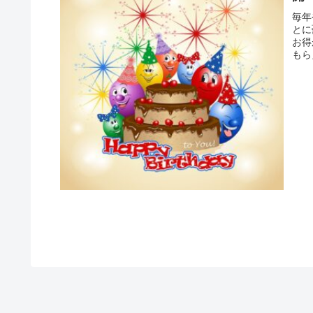
毎年
とに
お得
もら