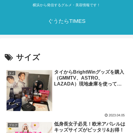
横浜から発信するグルメ・美容情報です！
ぐうたらTIMES
サイズ
タイからBrightWinグッズを購入
タイ
（GMMTV、ASTRO、
LAZADA）現地倉庫を使って送
料節約！
2023.04.05
低身長女子必見！欧米アパレルは
ブログ
キッズサイズがピッタリ&お得！