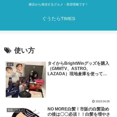
横浜から発信するグルメ・美容情報です！
ぐうたらTIMES
使い方
タイからBrightWinグッズを購入
タイ
（GMMTV、ASTRO、
LAZADA）現地倉庫を使って送
料節約！
2023.04.05
NO MORE白髪！市販の白髪染め
美容・コスメ
の後は〇〇必須！！白髪を増やさ