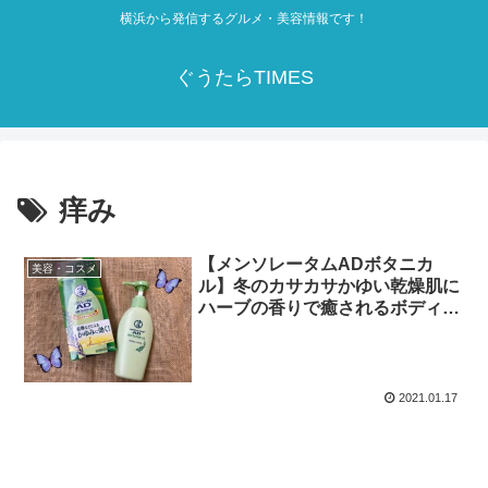
横浜から発信するグルメ・美容情報です！
ぐうたらTIMES
痒み
【メンソレータムADボタニカ
美容・コスメ
ル】冬のカサカサかゆい乾燥肌に
ハーブの香りで癒されるボディミ
ルク
2021.01.17