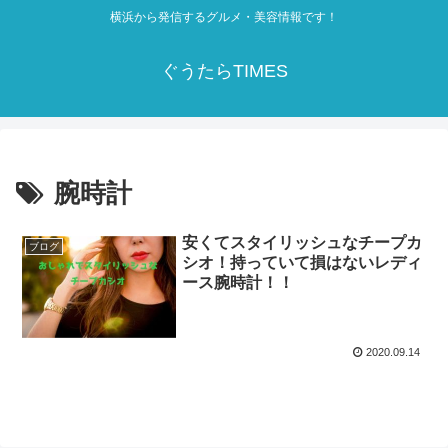
横浜から発信するグルメ・美容情報です！
ぐうたらTIMES
腕時計
安くてスタイリッシュなチープカ
ブログ
シオ！持っていて損はないレディ
ース腕時計！！
2020.09.14