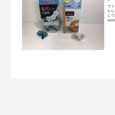
ファ
ちら
して
wind