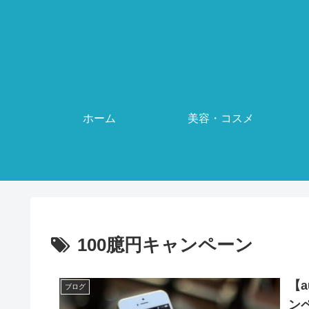
ホーム
美容・コスメ
100臆円キャンペーン
【
ブログ
ン