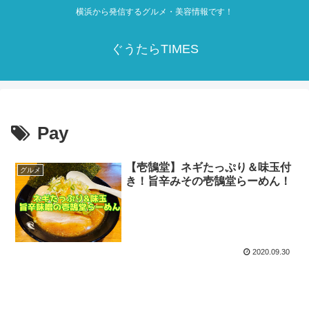
横浜から発信するグルメ・美容情報です！
ぐうたらTIMES
Pay
【壱鵠堂】ネギたっぷり＆味玉付
グルメ
き！旨辛みその壱鵠堂らーめん！
2020.09.30