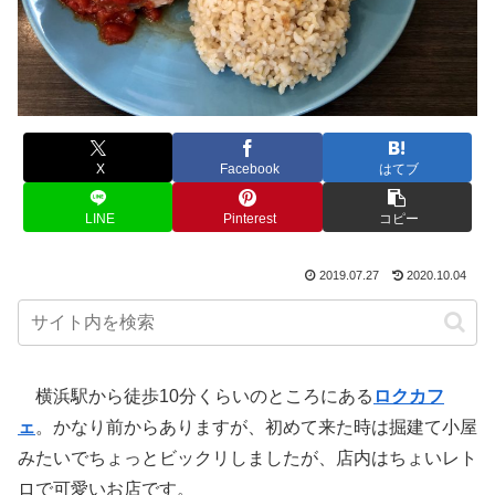
X
Facebook
はてブ
LINE
Pinterest
コピー
2019.07.27
2020.10.04
横浜駅から徒歩10分くらいのところにある
ロクカフ
ェ
。かなり前からありますが、初めて来た時は掘建て小屋
みたいでちょっとビックリしましたが、店内はちょいレト
ロで可愛いお店です。