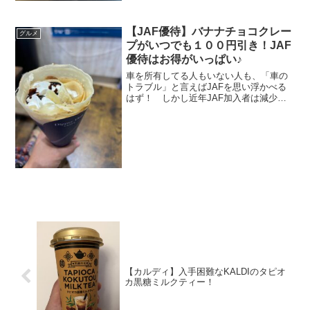
バとマックのコラボレーションフラッペ
「ゴディバ チョコレートエスプレッソフ
ラッペ&マカロン」を食べてきましたので
【JAF優待】バナナチョコクレー
グルメ
詳しく紹...
プがいつでも１００円引き！JAF
優待はお得がいっぱい♪
車を所有してる人もいない人も、「車の
トラブル」と言えばJAFを思い浮かべる
はず！ しかし近年JAF加入者は減少し
ているそうです💦その理由は「任意保険
のロードサービスでカバーできる」と思
っているからだそうです。 任意保険の
ロードサービスは無料...
【カルディ】入手困難なKALDIのタピオ
カ黒糖ミルクティー！