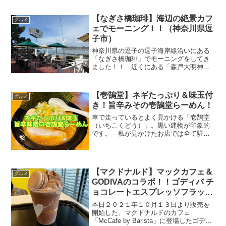
隠しておきたいのですが、ソファもあっ
て疲れた体をやすめることができる素敵
【なぎさ橋珈琲】海辺の絶景カフ
グルメ
な空間をご紹介します...
ェでモーニング！！（神奈川県逗
子市）
神奈川県の逗子の逗子海岸線沿いにある
「なぎさ橋珈琲」でモーニングをしてき
ました！！ 近くにある「森戸大明神」
にお参りに行きたくて、近隣のカフェを
探したら偶然発見したのですが、けっこ
う有名なお店みたいです！！
【壱鵠堂】ネギたっぷり＆味玉付
グルメ
(adsbygoogle = w...
き！旨辛みその壱鵠堂らーめん！
車で走っているとよく見かける「壱鵠堂
（いちこくどう）」。黒い建物が印象的
です。 私が見かけたお店では全て駐車
場完備でした。 今回は「壱鵠堂 高田
店」へ（女性一人で）行ってきました！
（食べログでは何故か「掲載保留」にな
っていましたが、2020...
【マクドナルド】マックカフェ＆
グルメ
GODIVAのコラボ！！ゴディバ チ
ョコレートエスプレッソフラッペ
&マカロンは大人のお味♪
本日２０２１年１０月１３日より販売を
開始した、マクドナルドのカフェ
「McCafe by Barista」に登場したゴディ