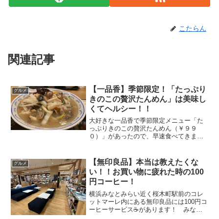
こたらん
関連記事
【一品香】季節限定！「たっぷり
グルメ
きのこの贅沢たんめん」は美味し
くてヘルシー！！
大好きな一品香で季節限定メニュー「た
っぷりきのこの贅沢たんめん（￥９９
０）」があったので、早速食べてきまし
た！ 「これでもかっ！」というほどの
「きのこ」がはいった美味しいタンメン
をご紹介します！！ (adsbygoogle =
【無印良品】本当は教えたくな
グルメ
window...
い！！お買い物に疲れた時の100
円コーヒー！
横浜みなとみらい近く桜木町駅前のコレ
ットマーレ内にある無印良品には100円コ
ーヒーサービス☕があります！ みなと
みらいで穴場的な感じもあるので本当は