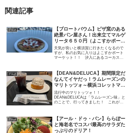
関連記事
【ブロートバウム】ピザ窯のある
グルメ
絶景パン屋さん！出来立てマルゲ
リータ６５０円（よこすかポート
マーケット/横須賀）
天気が良いと横須賀に行きたくなるので
すが、私のお気に入りはよこすかポート
マーケット！！ 汐入にあるコーカスベ
イサイド（イオン）から車で５分くらい
のところにあり、海岸線沿いでとても気
持ちの良い景色が楽しめる施設です！
【DEAN&DELUCA】期間限定だ
グルメ
ここから車で５分くらい行...
なんてイヤだっ！ラムレーズンの
マリトッツォ～横浜コレットマー
レ
流行中のマリトッツォ！！
DEAN&DELUCAは「ラムレーズン味」と
のことで、行ってきました！ これがも
う、美味し過ぎっ！！クリームたっぷり
なので「くどそう」と思ったけど、そん
なことは全くなく、とっても美味しい♪
【アール・ドゥ・パン】ららぽー
グルメ
そんなラムレーズンのマリト...
と海老名でコスパ最高のサラダた
っぷりのドリア！