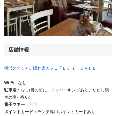
店舗情報
横浜のオシャレ隠れ家カフェ「Ｌｕ’ｓ ＣＡＦＥ」
Wi-F
i：なし
駐車場：
なし(目の前にコインパーキングあり。ただし満
車の事が多い)
電子マネー：
不可
ポイントカード：
ランチ専用ポイントカードあり