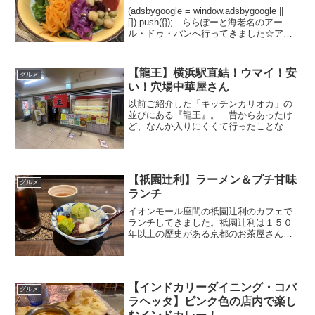
(adsbygoogle = window.adsbygoogle ||
[]).push({}); ららぽーと海老名のアー
ル・ドゥ・パンへ行ってきました☆アー
ル・ドゥ・パンとは？ ららぽーと海老
名２階の小さな高島屋内(タカシマヤ スタ
イル...
【龍王】横浜駅直結！ウマイ！安
グルメ
い！穴場中華屋さん
以前ご紹介した「キッチンカリオカ」の
並びにある『龍王』。 昔からあったけ
ど、なんか入りにくくて行ったことなか
ったのですが、意を決して行ってきまし
た♪ 食べログでも高評価でしたが、本当
に美味しくて安くて最高でした！！
(adsbygoogle...
【祇園辻利】ラーメン＆プチ甘味
グルメ
ランチ
イオンモール座間の祇園辻利のカフェで
ランチしてきました。祇園辻利は１５０
年以上の歴史がある京都のお茶屋さんで
す✨ (adsbygoogle = window.adsbygoogle
|| []).push({});ランチタイム ランチタイ
ム...
【インドカリーダイニング・コバ
グルメ
ラヘッタ】ピンク色の店内で楽し