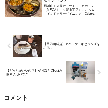
むインドカレー！
横浜山下公園近くのドン・キホーテ
（MEGAドンキ新山下店）内にある、
「インドカリーダイニング Cobara
Hetta」に行ってきました！！ まるでピ
ンクパレスにいるような可愛い店内で美
味しいインドカレーが頂けるお店でした♪
(adsbyg...
【星乃珈琲店】オペラケーキとジャズを
堪能！
【どっちがいいの？】FANCLとObagiの
酵素洗顔パウダー！！
コメント