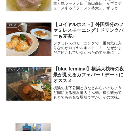
超人気ラーメン店「飯田商店」がプロデ
ュースする「ラーメン将太」。ずっと気
になっていたのですが、遂に行ってきま
した♪※閉店したようです（２０２４年５
月追記） (adsbygoogle = window.ad...
【ロイヤルホスト】外国気分のフ
グルメ
ァミレスモーニング！ドリンクバ
ーも充実♪
ファミレスのモーニングで一番お気に入
りなのがロイヤルホスト！！ なぜかま
だご紹介していなかったので記事にして
みました！！ (adsbygoogle =
window.adsbygoogle || []).push({});ロイヤ
ルホスト ロ...
【blue terminal】横浜大桟橋の夜
グルメ
景が見えるカフェバー！デートに
オススメ
横浜の山下公園とみなとみらいのちょう
ど間にある横浜港大さん橋。横浜観光で
もとても有名な場所ですが、その大桟橋
にあるカフェ＆ダイニング「blue
terminal」に行ってきました！ 昼は「山
下公園と海」夜は「夜景」が楽しめるオ
ススメカフェ＆...