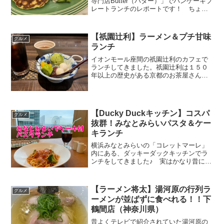
専門店Butter（バター）」でパンケーキプ
レートランチのレポートです！ ちょっ
と量は少な目だけど、美味しかったので
ご紹介します！ランチメニュー ランチ
タイムのメニューはパンケーキプレー
【祇園辻利】ラーメン＆プチ甘味
グルメ
ト、ビーフカレー、...
ランチ
イオンモール座間の祇園辻利のカフェで
ランチしてきました。祇園辻利は１５０
年以上の歴史がある京都のお茶屋さんで
す✨ (adsbygoogle = window.adsbygoogle
|| []).push({});ランチタイム ランチタイ
ム...
【Ducky Duckキッチン】コスパ
グルメ
抜群！みなとみらいパスタ＆ケー
キランチ
横浜みなとみらいの「コレットマーレ」
内にある、ダッキーダックキッチンでラ
ンチをしてきました♪ 実はかなり昔に都
内でダッキーダックに入ったことあった
のですが、「値段の割にイマイチかな」
という印象だったのですが、１０年ぶり
【ラーメン将太】湯河原の行列ラ
グルメ
くらいに行ってみたら、...
ーメンが並ばずに食べれる！！下
鶴間店（神奈川県）
昔よくテレビで紹介されていた湯河原の