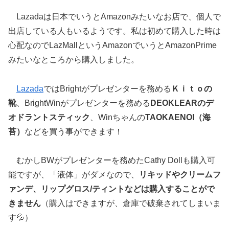
Lazadaは日本でいうとAmazonみたいなお店で、個人で
出店している人もいるようです。私は初めて購入した時は
心配なのでLazMallというAmazonでいうとAmazonPrime
みたいなところから購入しました。
Lazada
ではBrightがプレゼンターを務める
Ｋｉｔｏの
靴
、BrightWinがプレゼンターを務める
DEOKLEARのデ
オドラントスティック
、Winちゃんの
TAOKAENOI（海
苔）
などを買う事ができます！
むかしBWがプレゼンターを務めたCathy Dollも購入可
能ですが、「液体」がダメなので、
リキッドやクリームフ
ァンデ、リップグロス/ティントなどは購入することがで
きません
（購入はできますが、倉庫で破棄されてしまいま
す💦）