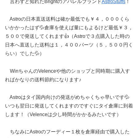
言わずと知れたBrightのアパレルブランド
AstroStuffs
！
Astroの日本直送送料は確か最低でも￥４，０００くら
いかかったはず💦倉庫を使えば量にもよるけど最低￥３，
５００で発送してくれます👍（Astroで３点購入した時の
日本へ直送した送料は１，４００バーツ（５，５００円く
らい）でした💦）
WinちゃんのVelenceや他のショップと同時期に購入す
ればかなりの送料節約になります♪
Astroはタイ国内向けの発送がめちゃくちゃ早いです💦
いつも翌日に発送してくれますのですぐにタイ倉庫に到着
します！（Velenceは少し時間がかかるみたいです）
ちなみにAstroのフーディー１枚を倉庫経由で購入した