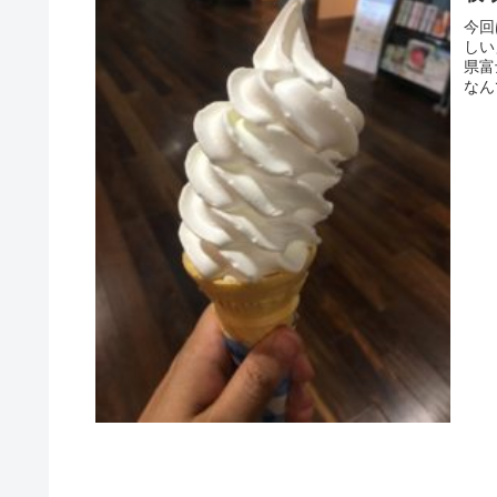
今回
しい
県富
なん