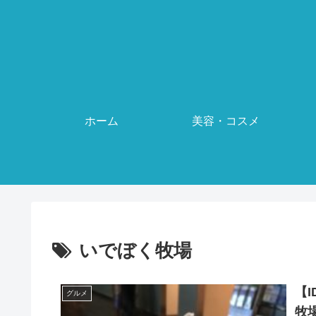
ホーム
美容・コスメ
いでぼく牧場
【
グルメ
牧