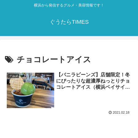
横浜から発信するグルメ・美容情報です！
ぐうたらTIMES
チョコレートアイス
【バニラビーンズ】店舗限定！冬
グルメ
にぴったりな超濃厚ねっとりチョ
コレートアイス（横浜ベイサイ
ド）
2021.02.18