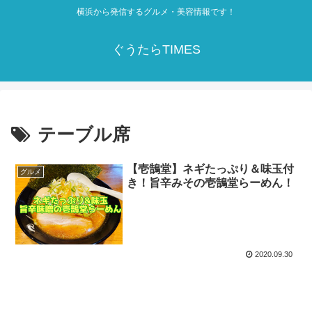
横浜から発信するグルメ・美容情報です！
ぐうたらTIMES
テーブル席
【壱鵠堂】ネギたっぷり＆味玉付
グルメ
き！旨辛みその壱鵠堂らーめん！
2020.09.30