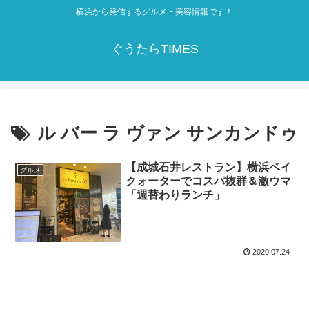
横浜から発信するグルメ・美容情報です！
ぐうたらTIMES
ル バー ラ ヴァン サンカンドゥ
【成城石井レストラン】横浜ベイ
グルメ
クォーターでコスパ抜群＆激ウマ
「週替わりランチ」
2020.07.24