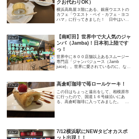
クお代わりOK）
横浜高島屋３階にある、銀座ウエストの
カフェ「ウエスト・ベイ・カフェ・ヨコ
ハマ」に行ってきました！ 日中はいつ
も混んでいて、待つこと必須です😅 今
回は平日の昼間でしたが、やはり１５分
ほど待ちました😅 (adsbygoogle =
【南町田】世界中で大人気のジャ
グルメ
window...
ンバ（Jamba)！日本初上陸です
っ！
世界中に８００店舗以上あるスムージー
専門店「ジャンバジュース（Jamb
juice)」。世界に愛されているのに、なぜ
か日本にはありませんでした！ そんな
ジャンバが２０２０年夏に日本に初上
陸！！おめでとうございます㊗ 日本に
高倉町珈琲で苺ロールケーキ！
グルメ
オープンしたのは渋...
この日はちょっと遠出をして、相模原市
に行ったので、国道１６号線沿いにあ
る、高倉町珈琲に入ってみました。 平
日の１３時過ぎでしたが、駐車場が満車
で入るのに苦労しました。人気店なんで
すね。 下調べしなかったので何が有名
なんだろう？メニューだと「...
7/12横浜駅にNEWタピオカスポ
グルメ
ット出現！！