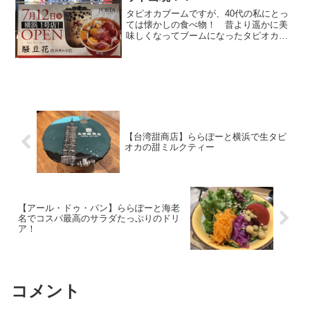
タピオカブームですが、40代の私にとっ
ては懐かしの食べ物！ 昔より遥かに美
味しくなってブームになったタピオカミ
ルクティーにちょっとハマり気味で
す。 今日、横浜駅東口のポルタを歩い
ていたら、7/12に新しいタピオカ屋さん
が出来るとありました！...
【台湾甜商店】ららぽーと横浜で生タピ
オカの甜ミルクティー
【アール・ドゥ・パン】ららぽーと海老
名でコスパ最高のサラダたっぷりのドリ
ア！
コメント