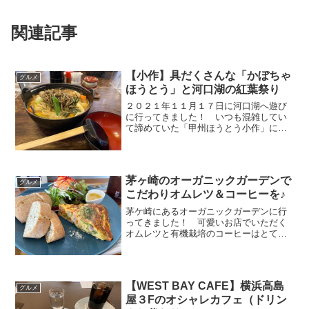
関連記事
【小作】具だくさんな「かぼちゃ
グルメ
ほうとう」と河口湖の紅葉祭り
２０２１年１１月１７日に河口湖へ遊び
に行ってきました！ いつも混雑してい
て諦めていた「甲州ほうとう小作」に行
ってきたのでご紹介します！！
(adsbygoogle = window.adsbygoogle ||
[]).push({});甲...
茅ヶ崎のオーガニックガーデンで
グルメ
こだわりオムレツ＆コーヒーを♪
茅ケ崎にあるオーガニックガーデンに行
ってきました！ 可愛いお店でいただく
オムレツと有機栽培のコーヒーはとても
美味しかったです😋 (adsbygoogle =
window.adsbygoogle || []).push({});オーガ
ニック...
【WEST BAY CAFE】横浜高島
グルメ
屋３Fのオシャレカフェ（ドリン