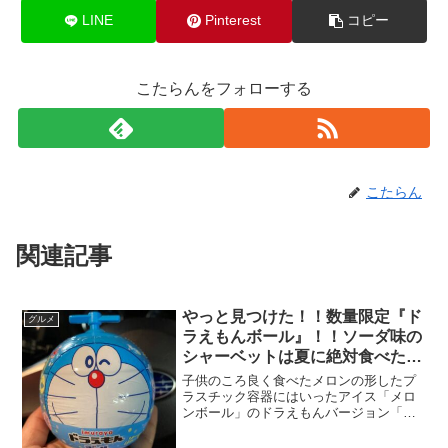
LINE
Pinterest
コピー
こたらんをフォローする
こたらん
関連記事
やっと見つけた！！数量限定『ド
グルメ
ラえもんボール』！！ソーダ味の
シャーベットは夏に絶対食べたい
っ！！
子供のころ良く食べたメロンの形したプ
ラスチック容器にはいったアイス「メロ
ンボール」のドラえもんバージョン「ド
ラえもんボール」！！
(function(b,c,f,g,a,d,e)