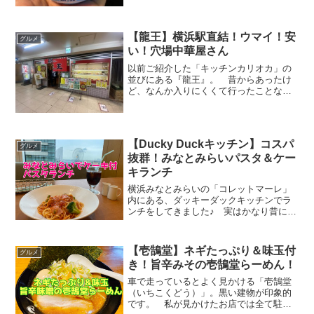
{b.MoshimoAffiliateObject=a;b=b|...
【龍王】横浜駅直結！ウマイ！安
グルメ
い！穴場中華屋さん
以前ご紹介した「キッチンカリオカ」の
並びにある『龍王』。 昔からあったけ
ど、なんか入りにくくて行ったことなか
ったのですが、意を決して行ってきまし
た♪ 食べログでも高評価でしたが、本当
に美味しくて安くて最高でした！！
(adsbygoogle...
【Ducky Duckキッチン】コスパ
グルメ
抜群！みなとみらいパスタ＆ケー
キランチ
横浜みなとみらいの「コレットマーレ」
内にある、ダッキーダックキッチンでラ
ンチをしてきました♪ 実はかなり昔に都
内でダッキーダックに入ったことあった
のですが、「値段の割にイマイチかな」
という印象だったのですが、１０年ぶり
【壱鵠堂】ネギたっぷり＆味玉付
グルメ
くらいに行ってみたら、...
き！旨辛みその壱鵠堂らーめん！
車で走っているとよく見かける「壱鵠堂
（いちこくどう）」。黒い建物が印象的
です。 私が見かけたお店では全て駐車