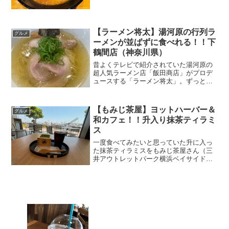
場完備でした。 今回は「壱鵠堂 高田
店」へ（女性一人で）行ってきました！
（食べログでは何故か「掲載保留」にな
っていましたが、2020...
【ラーメン将太】湯河原の行列ラ
グルメ
ーメンが並ばずに食べれる！！下
鶴間店（神奈川県）
昔よくテレビで紹介されていた湯河原の
超人気ラーメン店「飯田商店」がプロデ
ュースする「ラーメン将太」。ずっと気
になっていたのですが、遂に行ってきま
した♪※閉店したようです（２０２４年５
月追記） (adsbygoogle = window.ad...
【もみじ茶屋】ヨットハーバー＆
グルメ
和カフェ！！升入り抹茶ティラミ
ス
一度食べてみたいと思っていた升に入っ
た抹茶ティラミスをもみじ茶屋さん（三
井アウトレットパーク横浜ベイサイド）
で食べてきました。 鎌倉にもお店があ
るのですが、鎌倉はいつも激混み(最近行
ってないのですが、数年前は長蛇の列で
した)。 ここ横浜ベイ...