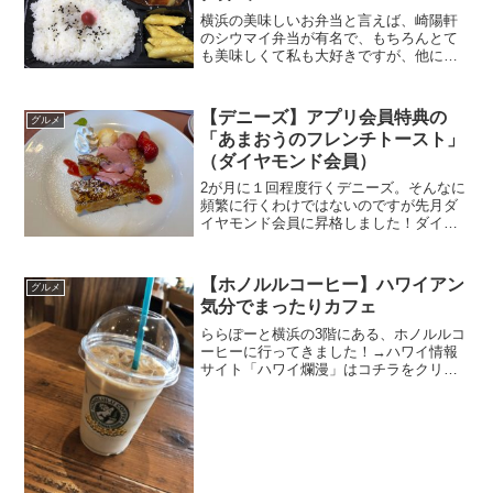
横浜の美味しいお弁当と言えば、崎陽軒
のシウマイ弁当が有名で、もちろんとて
も美味しくて私も大好きですが、他にも
オススメがあります！ みなとみらいの
マークイズ地下1階にある、ビストロ石川
亭のハンバーグ弁当ですっ！！
【デニーズ】アプリ会員特典の
グルメ
(adsbygoogle =...
「あまおうのフレンチトースト」
（ダイヤモンド会員）
2が月に１回程度行くデニーズ。そんなに
頻繁に行くわけではないのですが先月ダ
イヤモンド会員に昇格しました！ダイヤ
モンド会員限定で発行される「あまおう
のフレンチトースト」を食べに行ってき
ました！！ (adsbygoogle = window.a...
【ホノルルコーヒー】ハワイアン
グルメ
気分でまったりカフェ
ららぽーと横浜の3階にある、ホノルルコ
ーヒーに行ってきました！→ハワイ情報
サイト「ハワイ爛漫」はコチラをクリッ
ク ここはちょっと分かりづらい位置に
あるので、意外と空いています。(開店当
時は行列してましたが)ホノルルコーヒー
といえば？ ホノル...