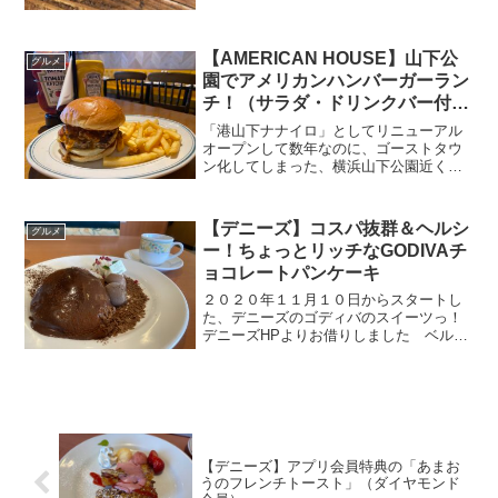
【AMERICAN HOUSE】山下公
グルメ
園でアメリカンハンバーガーラン
チ！（サラダ・ドリンクバー付）
～ドン・キホーテ港山下
「港山下ナナイロ」としてリニューアル
オープンして数年なのに、ゴーストタウ
ン化してしまった、横浜山下公園近くの
MEGAドン・キホーテ港山下（旧：ド
ン・キホーテ新山下店）内のレストラン
街。 以前は「サンマルクカフェ」「焼
【デニーズ】コスパ抜群＆ヘルシ
グルメ
肉屋」「カフェ」「ロール...
ー！ちょっとリッチなGODIVAチ
ョコレートパンケーキ
２０２０年１１月１０日からスタートし
た、デニーズのゴディバのスイーツっ！
デニーズHPよりお借りしました ベルギ
ーチョコレートの名店「GODIVA（ゴデ
ィバ）」の贅沢スイーツがお手軽＆安価
で食べれちゃいますっ！ 早速「チョコ
レートパンケーキ」...
【デニーズ】アプリ会員特典の「あまお
うのフレンチトースト」（ダイヤモンド