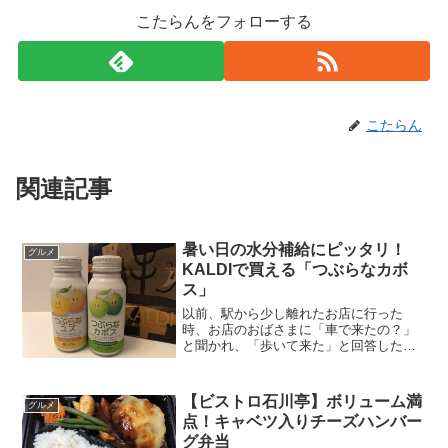
こたらんをフォローする
こたらん
関連記事
暑い日の水分補給にピッタリ！
グルメ
KALDIで買える「つぶらなカボ
ス」
以前、駅から少し離れたお店に行った
時、お店のおばさまに「車で来たの？」
と聞かれ、「歩いて来た」と回答した
ら、「まぁ！大変だったでしょ？これ飲
んで」と頂いたのが「つぶらなカボス」
(adsbygoogle = window.adsbygoog...
【ビストロ石川亭】ボリューム満
グルメ
点！キャベツ入りチーズハンバー
グ弁当