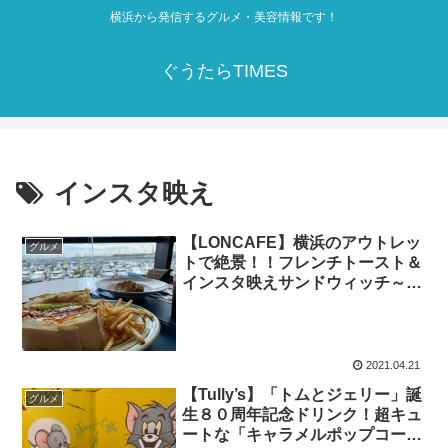
横浜から発信するグルメ・美容情報です！
ぐうたらTIMES
インスタ映え
【LONCAFE】横浜のアウトレッ
グルメ
トで絶景！！フレンチトースト＆
インスタ映えサンドウィッチ～横
浜ベイサイド
2021.04.21
【Tully’s】「トムとジェリー」誕
グルメ
生８０周年記念ドリンク！超キュ
ートな「キャラメルポップコーン